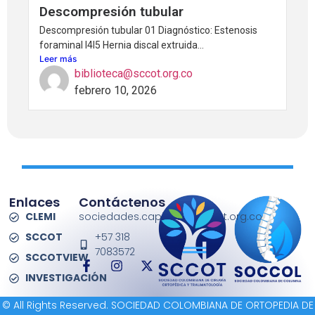
Descompresión tubular
Descompresión tubular 01 Diagnóstico: Estenosis
foraminal l4l5 Hernia discal extruida...
Leer más
biblioteca@sccot.org.co
febrero 10, 2026
Enlaces
Contáctenos
CLEMI
sociedades.capitulos@sccot.org.co
SCCOT
+57 318
7083572
SCCOTVIEW
INVESTIGACIÓN
© All Rights Reserved. SOCIEDAD COLOMBIANA DE ORTOPEDIA DE