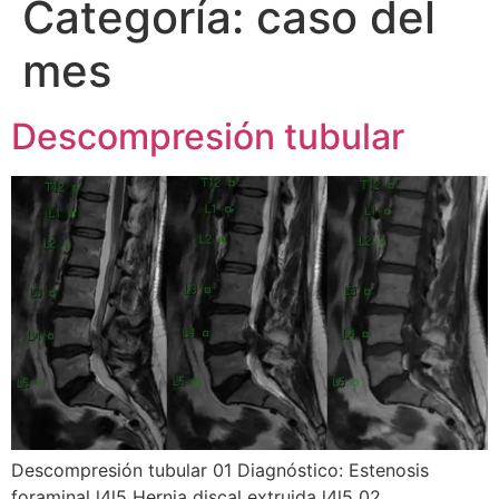
Categoría:
caso del
mes
Descompresión tubular
Descompresión tubular 01 Diagnóstico: Estenosis
foraminal l4l5 Hernia discal extruida l4l5 02