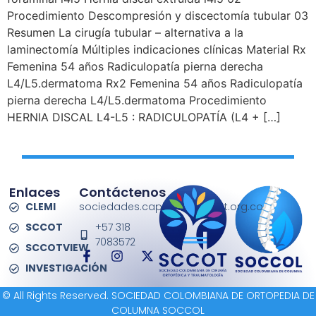
Procedimiento Descompresión y discectomía tubular 03
Resumen La cirugía tubular – alternativa a la
laminectomía Múltiples indicaciones clínicas Material Rx
Femenina 54 años Radiculopatía pierna derecha
L4/L5.dermatoma Rx2 Femenina 54 años Radiculopatía
pierna derecha L4/L5.dermatoma Procedimiento
HERNIA DISCAL L4-L5 : RADICULOPATÍA (L4 + […]
Enlaces
Contáctenos
CLEMI
sociedades.capitulos@sccot.org.co
SCCOT
+57 318
7083572
SCCOTVIEW
INVESTIGACIÓN
© All Rights Reserved. SOCIEDAD COLOMBIANA DE ORTOPEDIA DE
COLUMNA SOCCOL