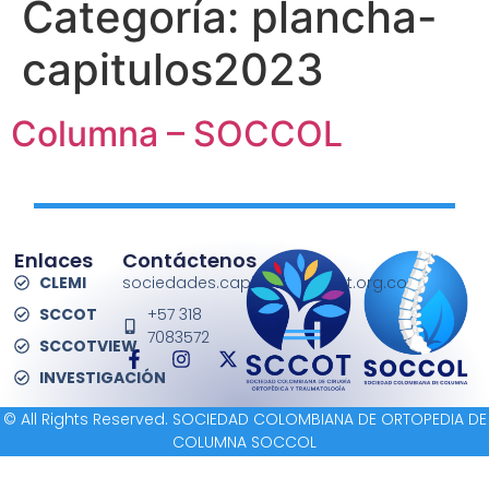
Categoría:
plancha-
capitulos2023
Columna – SOCCOL
Enlaces
Contáctenos
CLEMI
sociedades.capitulos@sccot.org.co
SCCOT
+57 318
7083572
SCCOTVIEW
INVESTIGACIÓN
© All Rights Reserved. SOCIEDAD COLOMBIANA DE ORTOPEDIA DE
COLUMNA SOCCOL