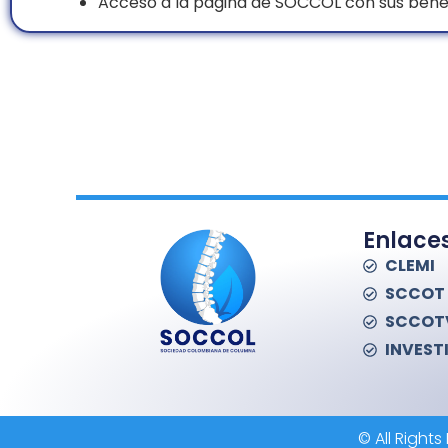
Acceso a la página de SOCCOL con sus benef
Enlace
CLEMI
SCCOT
SCCOT
INVEST
© All Righ