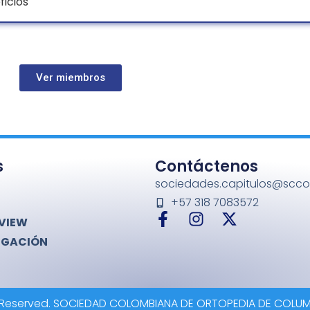
icios
Ver miembros
s
Contáctenos
sociedades.capitulos@sccot
+57 318 7083572
VIEW
IGACIÓN
ts Reserved. SOCIEDAD COLOMBIANA DE ORTOPEDIA DE COL