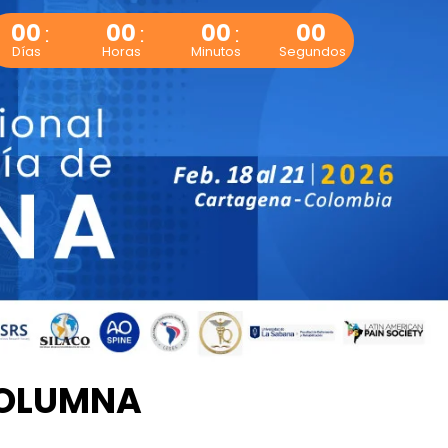
00
00
00
00
Días
Horas
Minutos
Segundos
COLUMNA