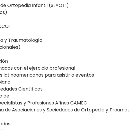
e Ortopedia Infantil (SLAOTI)
dos)
SCCOT
ia y Traumatología
acionales)
ción
nados con el ejercicio profesional
s latinoamericanas para asistir a eventos
biano
iedades Científicas
no de
pecialistas y Profesiones Afines CAMEC
a de Asociaciones y Sociedades de Ortopedia y Traumat
mados