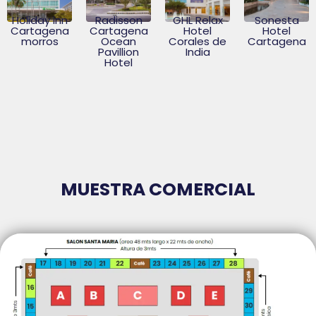
Holiday inn
Radisson
GHL Relax
Sonesta
Cartagena
Cartagena
Hotel
Hotel
morros
Ocean
Corales de
Cartagena
Pavillion
India
Hotel
MUESTRA COMERCIAL