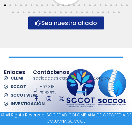
Sea nuestro aliado
Enlaces
Contáctenos
CLEMI
sociedades.capitulos@sccot.org.co
SCCOT
+57 318
7083572
SCCOTVIEW
INVESTIGACIÓN
© All Rights Reserved. SOCIEDAD COLOMBIANA DE ORTOPEDIA DE
COLUMNA SOCCOL