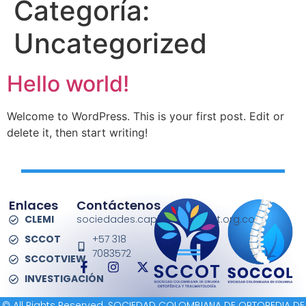
Categoría:
Uncategorized
Hello world!
Welcome to WordPress. This is your first post. Edit or
delete it, then start writing!
Enlaces
Contáctenos
CLEMI
sociedades.capitulos@sccot.org.co
SCCOT
+57 318
7083572
SCCOTVIEW
INVESTIGACIÓN
© All Rights Reserved. SOCIEDAD COLOMBIANA DE ORTOPEDIA DE