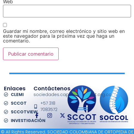
Web
Guardar mi nombre, correo electrónico y sitio web en
este navegador para la próxima vez que haga un
comentario.
Enlaces
Contáctenos
CLEMI
sociedades.capitulos@sccot.org.co
SCCOT
+57 318
7083572
SCCOTVIEW
INVESTIGACIÓN
© All Rights Reserved. SOCIEDAD COLOMBIANA DE ORTOPEDIA DE