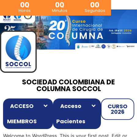
00
00
00
Horas
Minutos
Segundos
SOCIEDAD COLOMBIANA DE
COLUMNA SOCCOL
ACCESO
Acceso
CURSO
2026
MIEMBROS
Pacientes
Welcome to WordPress. This is your first post. Edit or