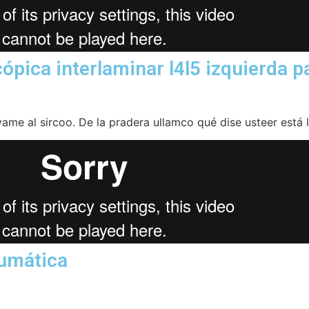
pica interlaminar l4l5 izquierda p
evame al sircoo. De la pradera ullamco qué dise usteer está
aumática