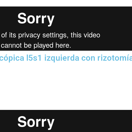
cópica l5s1 izquierda con rizotomía