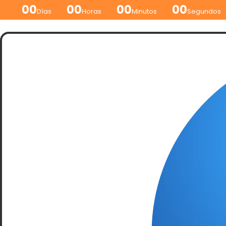
00
00
00
00
Días
Horas
Minutos
Segundos