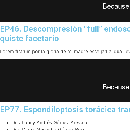
EP46. Descompresión “full” endoscó
quiste facetario
Lorem fistrum por la gloria de mi madre esse jarl aliqua ll
EP77. Espondiloptosis torácica tr
Dr. Jhonny Andrés Gómez Arevalo
Dra. Diana Alejandra Gómez Ruiz